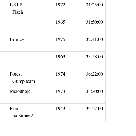
BKPB
1972
31:25:00
Plzeň
1965
31:50:00
Brnířov
1975
32:41:00
1963
33:58:00
Forest
1974
36:22:00
Gump team
Melounojc
1973
38:20:00
Kout
1943
39:27:00
na Šumavě