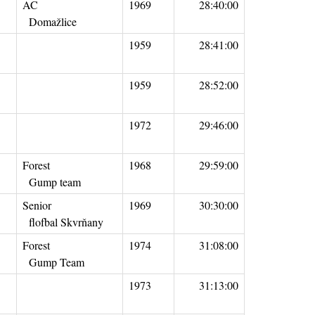
AC
1969
28:40:00
Domažlice
1959
28:41:00
1959
28:52:00
1972
29:46:00
Forest
1968
29:59:00
Gump team
Senior
1969
30:30:00
flofbal Skvrňany
Forest
1974
31:08:00
Gump Team
1973
31:13:00