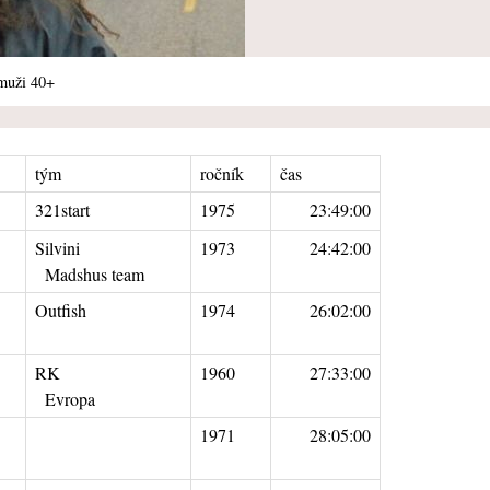
muži 40+
tým
ročník
čas
321start
1975
23:49:00
Silvini
1973
24:42:00
Madshus team
Outfish
1974
26:02:00
RK
1960
27:33:00
Evropa
1971
28:05:00