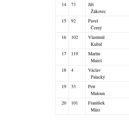
14
73
Jiří
Žákovec
15
92
Pavel
Černý
16
102
Vlastimil
Kubal
17
119
Martin
Mareš
18
4
Václav
Palacký
19
33
Petr
Maloun
20
101
František
März