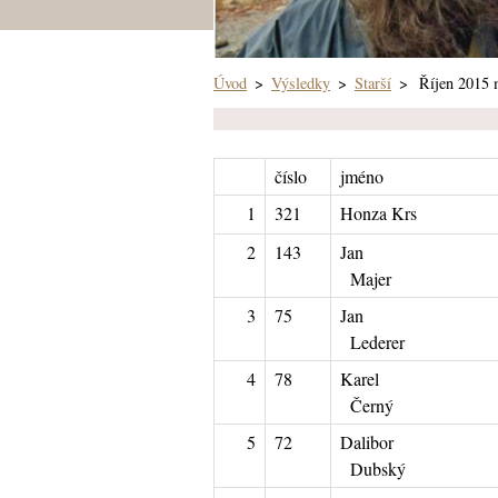
Úvod
>
Výsledky
>
Starší
>
Říjen 2015 
číslo
jméno
1
321
Honza Krs
2
143
Jan
Majer
3
75
Jan
Lederer
4
78
Karel
Černý
5
72
Dalibor
Dubský