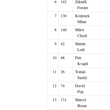
6
142
Zdeněk
Forster
7
136
Korjenek
Milan
8
140
Miloš
Chytil
9
42
Martin
Leitl
10
68
Petr
Kvapil
11
26
Tomáš
Suchý
12
74
David
Pop
13
131
Marcel
Beran