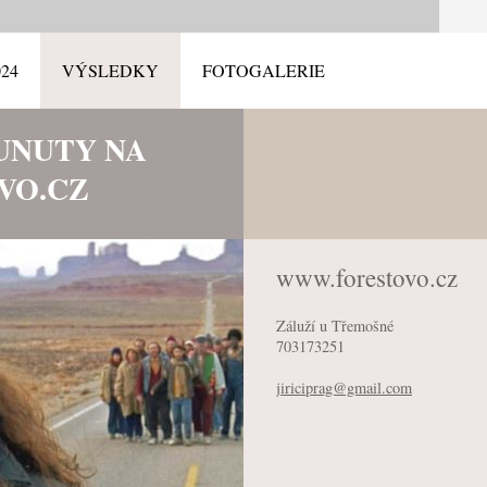
24
VÝSLEDKY
FOTOGALERIE
UNUTY NA
VO.CZ
www.forestovo.cz
Záluží u Třemošné
703173251
jiricipr
ag@gmail
.com