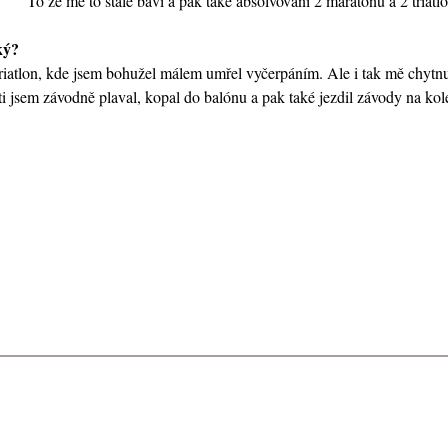
To že mě to stále baví a pak také absolvování 2 maratónů a 2 triatl
ký?
riatlon, kde jsem bohužel málem umřel vyčerpáním. Ale i tak mě chytnul
sti jsem závodně plaval, kopal do balónu a pak také jezdil závody na kol
Úvodní st