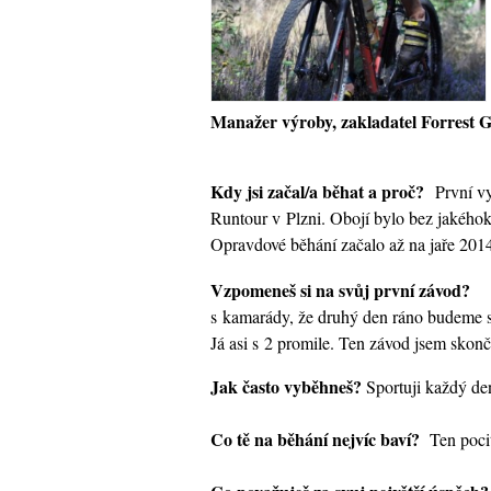
Manažer výroby, zakladatel Forrest 
Kdy jsi začal/a běhat a proč?
První v
Runtour v Plzni. Obojí bylo bez jakéhok
Opravdové běhání začalo až na jaře 2014
Vzpomeneš si na svůj první závod?
s kamarády, že druhý den ráno budeme stá
Já asi s 2 promile. Ten závod jsem skonč
Jak často vyběhneš?
Sportuji každý den
Co tě na běhání nejvíc baví?
Ten pocit