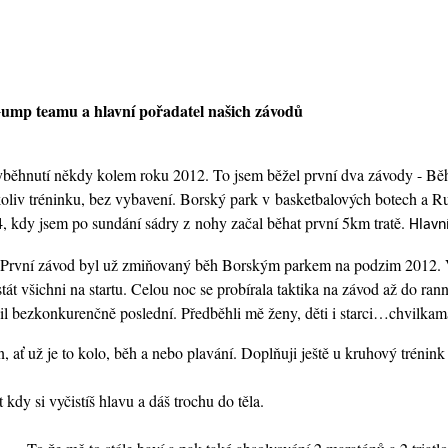
Gump teamu a hlavní pořadatel našich závodů
yběhnutí někdy kolem roku 2012. To jsem běžel první dva závody - Bě
oliv tréninku, bez vybavení. Borský park v basketbalových botech a R
, kdy jsem po sundání sádry z nohy začal běhat první 5km tratě.
Hlavn
První závod byl už zmiňovaný běh Borským parkem na podzim 2012. 
t všichni na startu. Celou noc se probírala taktika na závod až do rann
il bezkonkurenčně poslední. Předběhli mě ženy, děti i starci…chvilkama
, ať už je to kolo, běh a nebo plavání. Doplňuji ještě u kruhový trénink 
 kdy si vyčistíš hlavu a dáš trochu do těla.