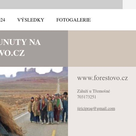
24
VÝSLEDKY
FOTOGALERIE
UNUTY NA
VO.CZ
www.forestovo.cz
Záluží u Třemošné
703173251
jiricipr
ag@gmail
.com