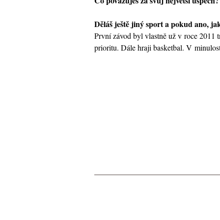
Co považuješ za svuj největší úspěch?
Děláš ještě jiný sport a pokud ano, ja
První závod byl vlastně už v roce 2011 t
prioritu. Dále hraji basketbal. V minulo
© 2015 Všechna práva vyhrazena.