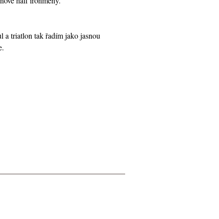
onové half ironmeny.
 a triatlon tak řadím jako jasnou
e.
ránka
Tisk
Mapa stránek
RSS