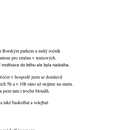
h Borským parkem a nultý ročník
untour pro změnu v tenisových.
í motivace do běhu ale byla nadváha.
Večer v hospodě jsem se domluvil
ích 5h a v 10h ráno už stojíme na startu.
.
 jsem tam i trochu bloudil
a také basketbal a volejbal.