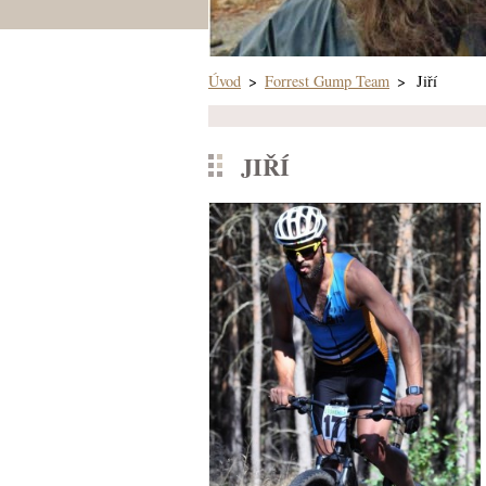
Úvod
>
Forrest Gump Team
>
Jiří
JIŘÍ